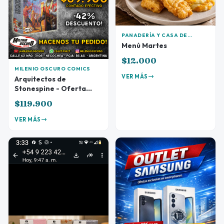
PANADERÍA Y CASA DE
COMIDAS AVENIDA
Menú Martes
$12.000
MILENIO OSCURO COMICS
VER MÁS
Arquitectos de
Stonespine - Oferta
Preventa
$119.900
VER MÁS