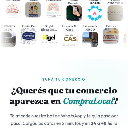
Ferreiro
MORIR
CHOCOLATE
in
Beauty
e
CASA REY
Punto Pez
Rigel
Libreria Mi
Ferretería
Patitas
DECO
Electrónica
Casa
NOGO
Necochea
SUMÁ TU COMERCIO
¿Querés que tu comercio
aparezca en
CompraLocal
?
Te atiende nuestro bot de WhatsApp y te guía paso por
paso. Cargás los datos en 2 minutos y en
24 a 48 hs
tu