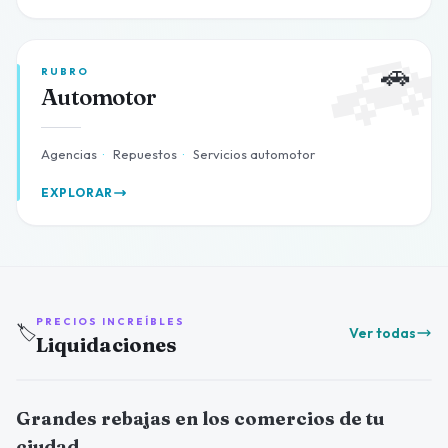

🚗
RUBRO
Automotor
Agencias
·
Repuestos
·
Servicios automotor
EXPLORAR
PRECIOS INCREÍBLES
🏷️
Ver todas
Liquidaciones
Grandes rebajas en los comercios de tu
ciudad