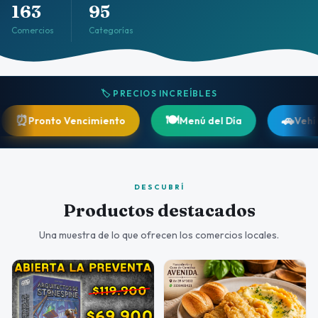
163
95
Comercios
Categorías
🏷️ PRECIOS INCREÍBLES
🍽️
🚗
onto Vencimiento
Menú del Día
Vehículos
DESCUBRÍ
Productos destacados
Una muestra de lo que ofrecen los comercios locales.