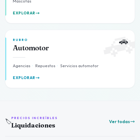
Mascotas
EXPLORAR

🚗
RUBRO
Automotor
Agencias
·
Repuestos
·
Servicios automotor
EXPLORAR
PRECIOS INCREÍBLES
🏷️
Ver todas
Liquidaciones