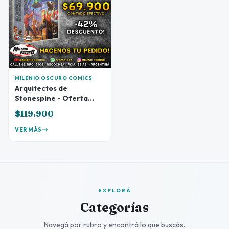
MILENIO OSCURO COMICS
Arquitectos de
Stonespine - Oferta
Preventa
$119.900
VER MÁS
EXPLORÁ
Categorías
Navegá por rubro y encontrá lo que buscás.