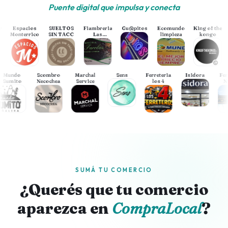
Puente digital que impulsa y conecta
Espacios
SUELTOS
Fiambreria
Gu@pitos
Ecomundo
King of the
Monterrico
SIN TACC
Las
limpieza
kongo
Farolas
Mundo
Scombro
Marchal
Sens
Ferreteria
Isidora
Sumito
Necochea
Service
los 4
SUMÁ TU COMERCIO
¿Querés que tu comercio
aparezca en
CompraLocal
?