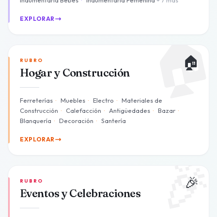
Indumentaria Bebés
·
Indumentaria Femenina
+ 7 más
EXPLORAR

🏠
RUBRO
Hogar y Construcción
Ferreterías
·
Muebles
·
Electro
·
Materiales de
Construcción
·
Calefacción
·
Antigüedades
·
Bazar
·
Blanquería
·
Decoración
·
Santería
EXPLORAR

🎉
RUBRO
Eventos y Celebraciones