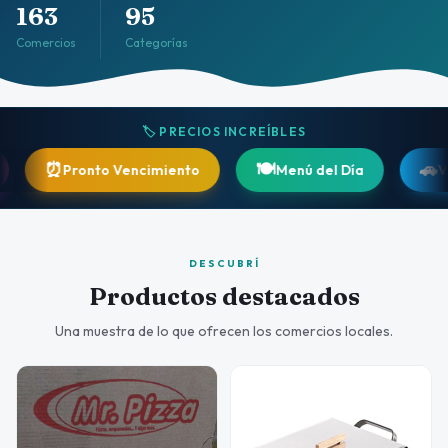
163
95
Comercios
Categorías
🏷️ PRECIOS INCREÍBLES
🍽️
🚗
Pronto Vencimiento
Menú del Día
Vehículos
DESCUBRÍ
Productos destacados
Una muestra de lo que ofrecen los comercios locales.