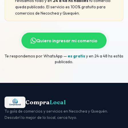
revisamos todo y en
24 a 48 hs hábiles
tu comercio
queda publicado. El servicio es 100% gratuito para
comercios de Necochea y Quequén.
Quiero ingresar mi comercio
Te respondemos por WhatsApp —
es gratis
y en 24 a 48 hs estás
publicado.
Compra
Local
Tu guía de comercios y servicios en Necochea y Quequén.
Descubrí lo mejor de lo local, cerca tuyo.