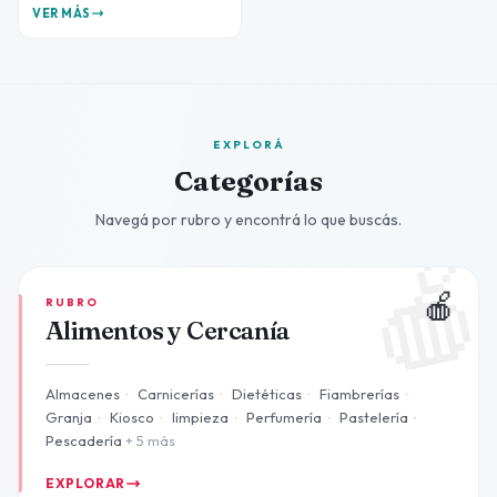
VER MÁS
EXPLORÁ
Categorías
Navegá por rubro y encontrá lo que buscás.

🍎
RUBRO
Alimentos y Cercanía
Almacenes
·
Carnicerías
·
Dietéticas
·
Fiambrerías
·
Granja
·
Kiosco
·
limpieza
·
Perfumería
·
Pastelería
·
Pescadería
+ 5 más
EXPLORAR