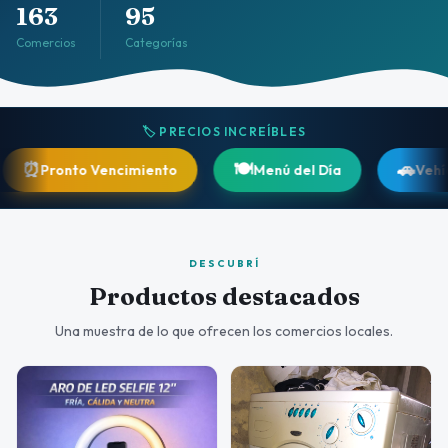
163
95
Comercios
Categorías
🏷️ PRECIOS INCREÍBLES
🍽️
🚗
nto Vencimiento
Menú del Día
Vehículos
DESCUBRÍ
Productos destacados
Una muestra de lo que ofrecen los comercios locales.