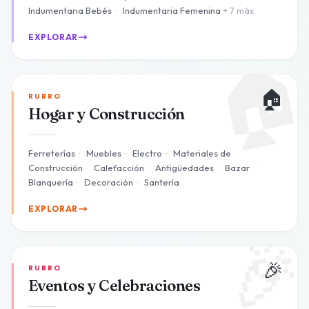
Indumentaria Bebés
·
Indumentaria Femenina
+ 7 más
EXPLORAR

🏠
RUBRO
Hogar y Construcción
Ferreterías
·
Muebles
·
Electro
·
Materiales de
Construcción
·
Calefacción
·
Antigüedades
·
Bazar
·
Blanquería
·
Decoración
·
Santería
EXPLORAR

🎉
RUBRO
Eventos y Celebraciones