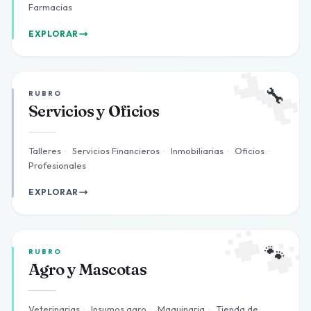
Farmacias
EXPLORAR

🔧
RUBRO
Servicios y Oficios
Talleres
·
Servicios Financieros
·
Inmobiliarias
·
Oficios
·
Profesionales
EXPLORAR

🐾
RUBRO
Agro y Mascotas
Veterinarias
·
Insumos agro
·
Maquinaria
·
Tienda de