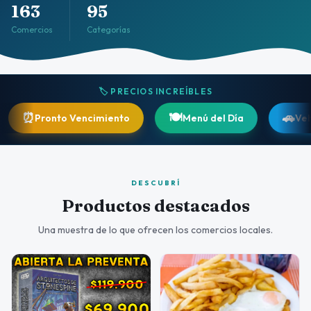
163
95
Comercios
Categorías
🏷️ PRECIOS INCREÍBLES
🍽️
🚗
ronto Vencimiento
Menú del Día
Vehículos
DESCUBRÍ
Productos destacados
Una muestra de lo que ofrecen los comercios locales.