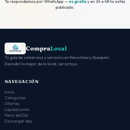
Te respondemos por WhatsApp —
es gratis
y en 24 a 48 hs estás
publicado.
Compra
Local
Tu guía de comercios y servicios en Necochea y Quequén.
Descubrí lo mejor de lo local, cerca tuyo.
NAVEGACIÓN
Inicio
Categorías
Ofertas
Liquidaciones
Menú del Día
Descargar app