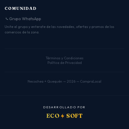
COMUNIDAD
Grupo WhatsApp
Unite al grupo y enterate de las novedades, ofertas y promos de los
comercios de la zona.
Términos y Condiciones
Política de Privacidad
Necochea + Quequén — 2026 — CompraLocal
D
E
S
A
R
R
O
L
L
A
D
O
P
O
R
ECO
SOFT