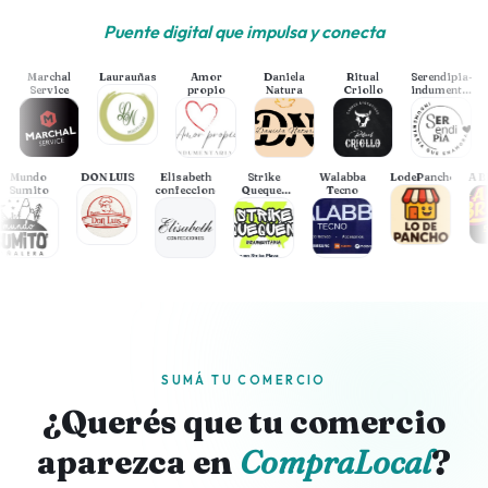
Puente digital que impulsa y conecta
Marchal
Laurauñas
Amor
Daniela
Ritual
Serendipia-
Service
propio
Natura
Criollo
indumentaria
que
enamora
Mundo
DON LUIS
Elisabeth
Strike
Walabba
LodePancho
Sumito
confecciones
Quequen
Tecno
Strike
Playa
SUMÁ TU COMERCIO
¿Querés que tu comercio
aparezca en
CompraLocal
?