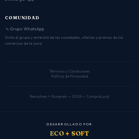
COMUNIDAD
Grupo WhatsApp
Unite al grupo y enterate de las novedades, ofertas y promos de los
comercios de la zona.
Términos y Condiciones
Política de Privacidad
Necochea + Quequén — 2026 — CompraLocal
D
E
S
A
R
R
O
L
L
A
D
O
P
O
R
ECO
SOFT