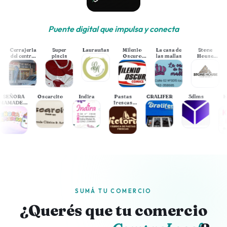
Puente digital que impulsa y conecta
Cerrajeria
Super
Laurauñas
Milenio
La casa de
Stone
A
del centro
piscis
Oscuro
las mallas
House
Necochea
Comics
Revestimientos
SEÑORA
Oscarcito
Indira
Pastas
GRALIFER
3dlms
MAMADERA
frescas
🩷
Victoria
SUMÁ TU COMERCIO
¿Querés que tu comercio