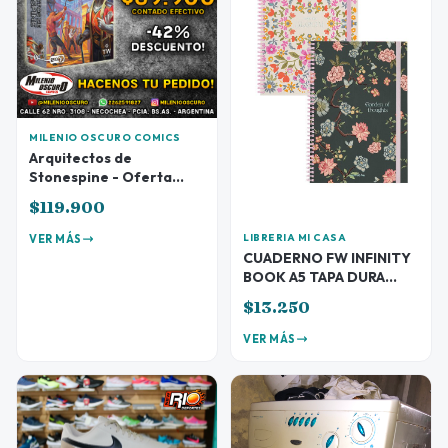
MILENIO OSCURO COMICS
Arquitectos de
Stonespine - Oferta
Preventa
$119.900
LIBRERIA MI CASA
VER MÁS
CUADERNO FW INFINITY
BOOK A5 TAPA DURA
BELLE
$13.250
VER MÁS