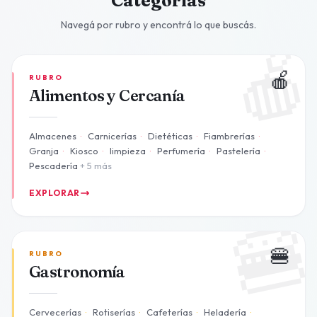
Categorías
Navegá por rubro y encontrá lo que buscás.

🍎
RUBRO
Alimentos y Cercanía
Almacenes
·
Carnicerías
·
Dietéticas
·
Fiambrerías
·
Granja
·
Kiosco
·
limpieza
·
Perfumería
·
Pastelería
·
Pescadería
+ 5 más
EXPLORAR

🍔
RUBRO
Gastronomía
Cervecerías
·
Rotiserías
·
Cafeterías
·
Heladería
·