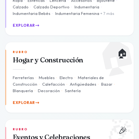
Ropa
·
Estéticas
·
Lenceria
·
Accesorios
·
Bijouterie
·
Calzado
·
Calzado Deportivo
·
Indumentaria
·
Indumentaria Bebés
·
Indumentaria Femenina
+ 7 más
EXPLORAR

🏠
RUBRO
Hogar y Construcción
Ferreterías
·
Muebles
·
Electro
·
Materiales de
Construcción
·
Calefacción
·
Antigüedades
·
Bazar
·
Blanquería
·
Decoración
·
Santería
EXPLORAR

🎉
RUBRO
Eventos y Celebraciones