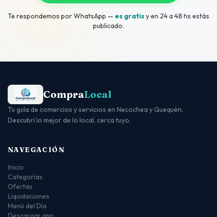
Te respondemos por WhatsApp —
es gratis
y en 24 a 48 hs estás
publicado.
Compra
Local
Tu guía de comercios y servicios en Necochea y Quequén.
Descubrí lo mejor de lo local, cerca tuyo.
NAVEGACIÓN
Inicio
Categorías
Ofertas
Liquidaciones
Menú del Día
Descargar app