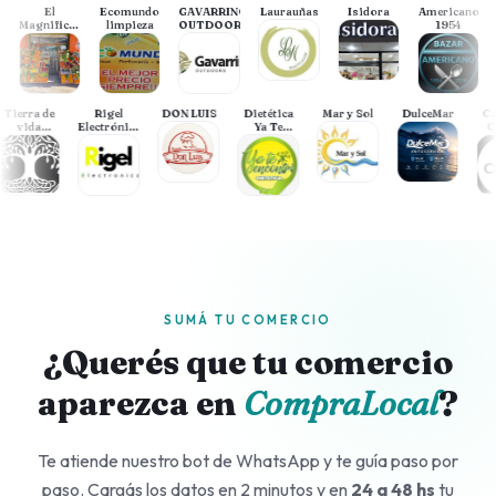
T
El
Ecomundo
GAVARRINO
Laurauñas
Isidora
Americano
Magnifico.Ensaladas
limpieza
OUTDOORS
1954
Oivia
R
o
Tierra de
Rigel
DON LUIS
Dietética
Mar y Sol
DulceMar
vida
Electrónica
Ya Te
Almacen
Necochea
Encontre
Cooperativo
SUMÁ TU COMERCIO
¿Querés que tu comercio
aparezca en
CompraLocal
?
Te atiende nuestro bot de WhatsApp y te guía paso por
paso. Cargás los datos en 2 minutos y en
24 a 48 hs
tu