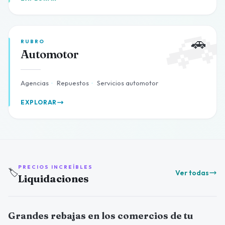

🚗
RUBRO
Automotor
Agencias
·
Repuestos
·
Servicios automotor
EXPLORAR
PRECIOS INCREÍBLES
🏷️
Ver todas
Liquidaciones
Grandes rebajas en los comercios de tu