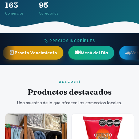
163
95
Comercios
Categorías
🏷️ PRECIOS INCREÍBLES
🍽️
🚗
ronto Vencimiento
Menú del Día
Vehículos
DESCUBRÍ
Productos destacados
Una muestra de lo que ofrecen los comercios locales.