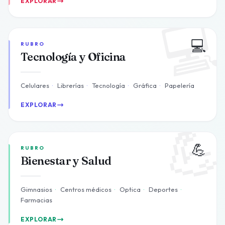
EXPLORAR

💻
RUBRO
Tecnología y Oficina
Celulares
·
Librerías
·
Tecnología
·
Gráfica
·
Papelería
EXPLORAR

💪
RUBRO
Bienestar y Salud
Gimnasios
·
Centros médicos
·
Optica
·
Deportes
·
Farmacias
EXPLORAR