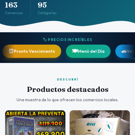
163
95
Comercios
Categorías
🏷️ PRECIOS INCREÍBLES
🍽️
🚗
ronto Vencimiento
Menú del Día
Vehículos
DESCUBRÍ
Productos destacados
Una muestra de lo que ofrecen los comercios locales.