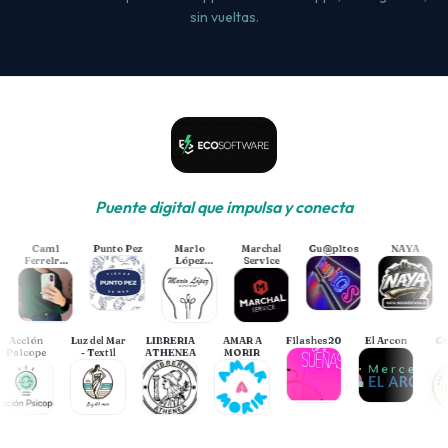
sin vueltas.
Puente digital que impulsa y conecta
Cami
Punto Pez
Mario
Marchal
Gu@pitos
NAYA
Ferreiro
López
Service
Beauty
iluminación
Acción
Luz del Mar
LIBRERIA
AMAR A
Filashes2025
El Arcon
Psicope
- Textil
ATHENEA
MORIR