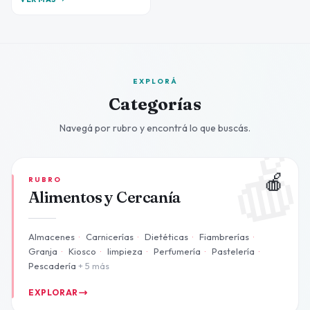
EXPLORÁ
Categorías
Navegá por rubro y encontrá lo que buscás.

🍎
RUBRO
Alimentos y Cercanía
Almacenes
·
Carnicerías
·
Dietéticas
·
Fiambrerías
·
Granja
·
Kiosco
·
limpieza
·
Perfumería
·
Pastelería
·
Pescadería
+ 5 más
EXPLORAR