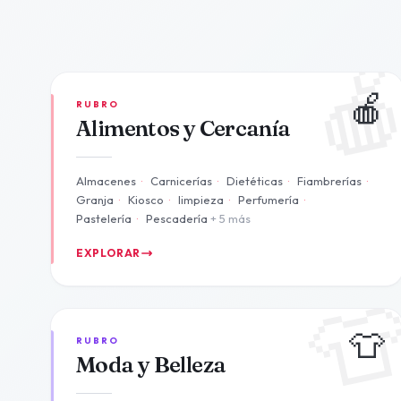

🍎
RUBRO
Alimentos y Cercanía
Almacenes
·
Carnicerías
·
Dietéticas
·
Fiambrerías
·
Granja
·
Kiosco
·
limpieza
·
Perfumería
·
Pastelería
·
Pescadería
+ 5 más
EXPLORAR

👕
RUBRO
Moda y Belleza