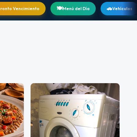
🍽️
🚗
ento
Menú del Día
Vehículos