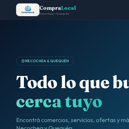
Compra
Local
Necochea + Quequén
NECOCHEA & QUEQUÉN
Todo lo que b
cerca tuyo
Encontrá comercios, servicios, ofertas y m
Necochea y Quequén.