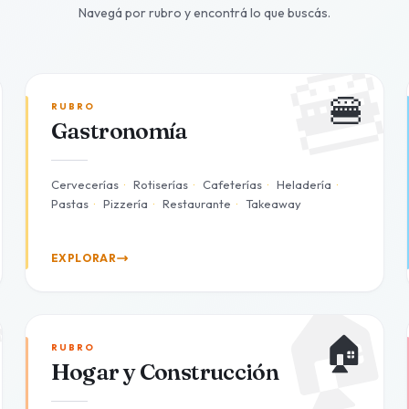
Navegá por rubro y encontrá lo que buscás.

🍔
🍔
RUBRO
Gastronomía
Cervecerías
·
Rotiserías
·
Cafeterías
·
Heladería
·
Pastas
·
Pizzería
·
Restaurante
·
Takeaway
EXPLORAR
🏠

🏠
RUBRO
Hogar y Construcción