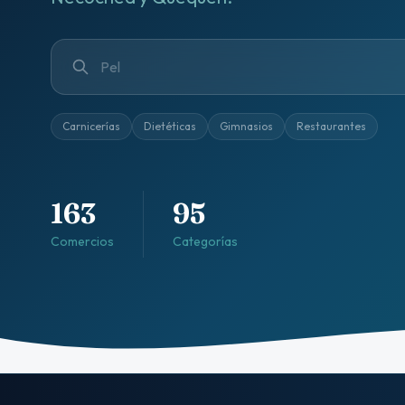
Carnicerías
Dietéticas
Gimnasios
Restaurantes
163
95
Comercios
Categorías