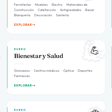
Ferreterías
·
Muebles
·
Electro
·
Materiales de
Construcción
·
Calefacción
·
Antigüedades
·
Bazar
·
Blanquería
·
Decoración
·
Santería
EXPLORAR

💪
💪
RUBRO
Bienestar y Salud
Gimnasios
·
Centros médicos
·
Optica
·
Deportes
·
Farmacias
EXPLORAR

🚗
🚗
RUBRO