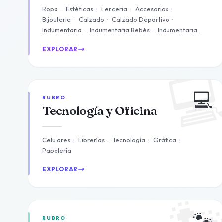
Ropa
·
Estéticas
·
Lenceria
·
Accesorios
·
Bijouterie
·
Calzado
·
Calzado Deportivo
·
Indumentaria
·
Indumentaria Bebés
·
Indumentaria
Femenina
+ 7 más
EXPLORAR

💻
RUBRO
Tecnología y Oficina
Celulares
·
Librerías
·
Tecnología
·
Gráfica
·
Papelería
EXPLORAR

🐾
RUBRO