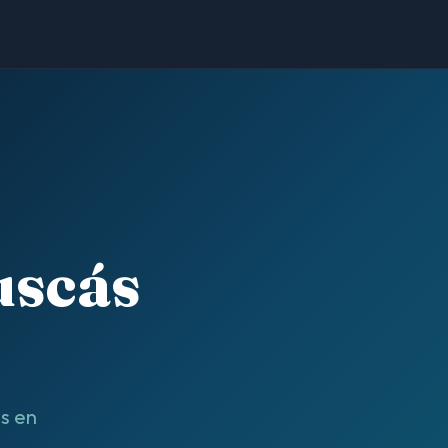
uscás
ás en