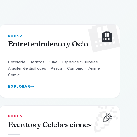
🏨
🏨
RUBRO
Entretenimiento y Ocio
Hotelería
·
Teatros
·
Cine
·
Espacios culturales
·
Alquiler de disfraces
·
Pesca
·
Camping
·
Anime
·
Comic
EXPLORAR
🎉
🎉
RUBRO
Eventos y Celebraciones