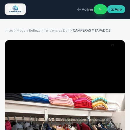
Volver
App
Inicio
Moda y Belleza
Tendencias Dalí
CAMPERAS Y TAPADOS