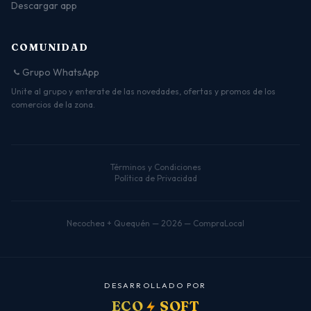
Descargar app
COMUNIDAD
Grupo WhatsApp
Unite al grupo y enterate de las novedades, ofertas y promos de los
comercios de la zona.
Términos y Condiciones
Política de Privacidad
Necochea + Quequén — 2026 — CompraLocal
D
E
S
A
R
R
O
L
L
A
D
O
P
O
R
ECO
SOFT