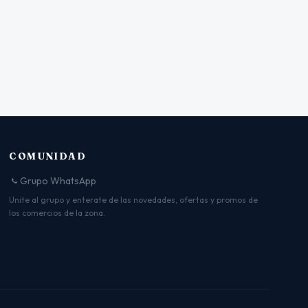
COMUNIDAD
Grupo WhatsApp
Unite al grupo y enterate de las novedades, ofertas y promos de
los comercios de la zona.