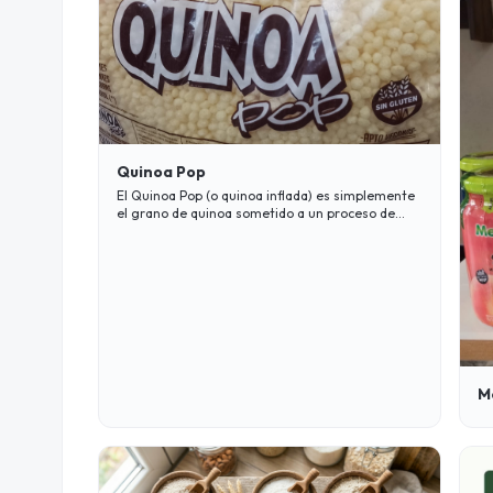
Quinoa Pop
El Quinoa Pop (o quinoa inflada) es simplemente
el grano de quinoa sometido a un proceso de
calor y presión para que se "infle", logrando una
textura súper crujiente, muy similar a la de los
cereales de desayuno tradicionales o el arroz
inflado.
M