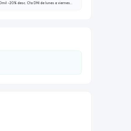
0mil -20% desc. Cta DNI de lunes a viernes
pe de $6mil por semana