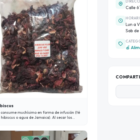
DIRECC
Calle 6
HORAR
Lun a V
Sab de 
CATEG
🍎 Ali
COMPART
biscus
 consume muchísimo en forma de infusión (té
 hibiscus o agua de Jamaica). Al secar los
lices de la flor, se obtiene una bebida de un
lor rojo intenso muy característico.