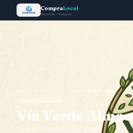
Compra
Local
Necochea + Quequen
Inicio
Alimentos y Cercanía
Vía Verde Almacén Saludable
🍎 Alimentos y Cercanía
Vía Verde Almac
Dietética, alimentación saludable