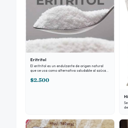
Eritritol
El eritritol es un endulzante de origen natural
que se usa como alternativa saludable al azúcar.
Pertenece a la familia de los polialcoholes (o
$2.500
alcoholes de azúcar), pero no contiene ni una
gota de alcohol.
Hi
Se
de
cá
co