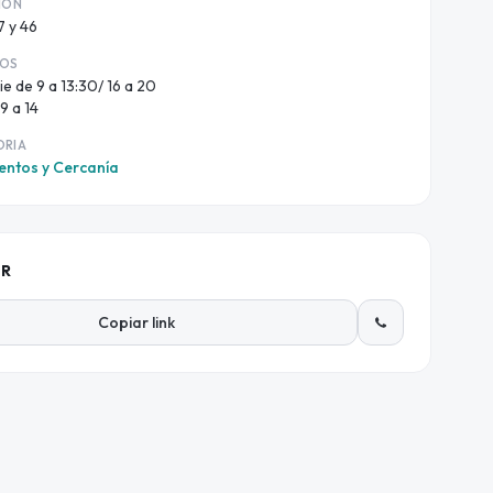
ION
7 y 46
IOS
ie de 9 a 13:30/ 16 a 20
9 a 14
ORIA
mentos y Cercanía
IR
Copiar link