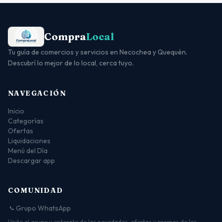
Compra
Local
Tu guía de comercios y servicios en Necochea y Quequén.
Descubrí lo mejor de lo local, cerca tuyo.
NAVEGACIÓN
Inicio
Categorías
Ofertas
Liquidaciones
Menú del Día
Descargar app
COMUNIDAD
Grupo WhatsApp
Unite al grupo y enterate de las novedades, ofertas y promos de los