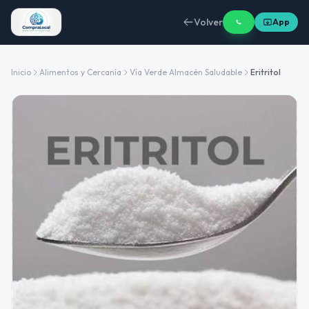
Volver
App
Inicio
Alimentos y Cercanía
Vía Verde Almacén Saludable
Eritritol