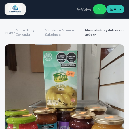
Volver
App
Alimentos y
Vía Verde Almacén
Mermeladas y dulces sin
Inicio
Cercanía
Saludable
azúcar