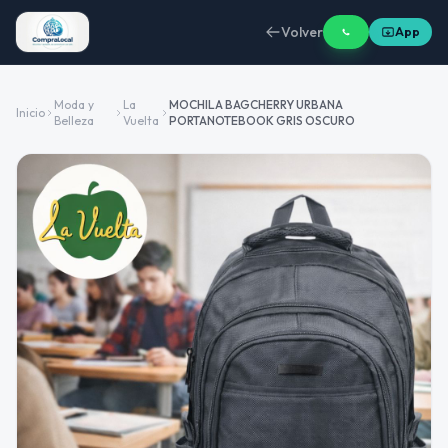
Volver
App
Moda y
La
MOCHILA BAGCHERRY URBANA
Inicio
Belleza
Vuelta
PORTANOTEBOOK GRIS OSCURO