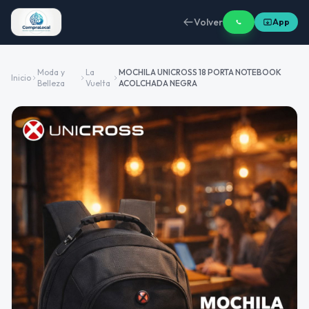
Volver
App
Moda y
La
MOCHILA UNICROSS 18 PORTA NOTEBOOK
Inicio
Belleza
Vuelta
ACOLCHADA NEGRA