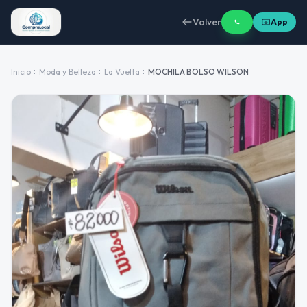
Volver
App
Inicio
Moda y Belleza
La Vuelta
MOCHILA BOLSO WILSON